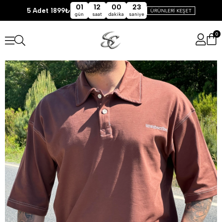
01
12
00
23
5 Adet 1899₺
ÜRÜNLERİ KEŞET
gün
saat
dakika
saniye
0