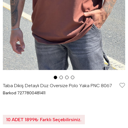
Taba Dikiş Detaylı Düz Oversize Polo Yaka PNC 8067
Barkod
7277800481411
10 ADET 1899₺ Farklı Seçebilirsiniz.