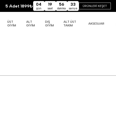
04
19
56
32
5 Adet 1899₺
ÜRÜNLERİ KEŞET
gün
saat
dakika
saniye
ÜST
ALT
DIŞ
ALT ÜST
AKSESUAR
GİYİM
GİYİM
GİYİM
TAKIM