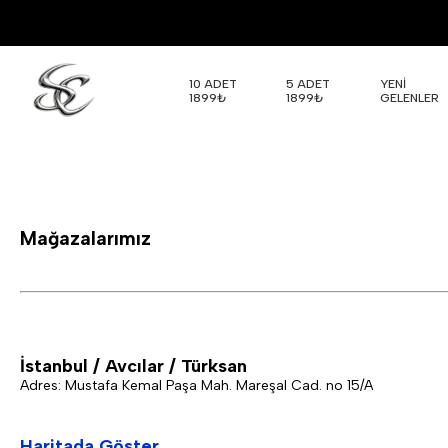
10 ADET
5 ADET
YENİ
1899₺
1899₺
GELENLER
Mağazalarımız
İstanbul / Avcılar / Türksan
Adres: Mustafa Kemal Paşa Mah. Mareşal Cad. no 15/A
Haritada Göster