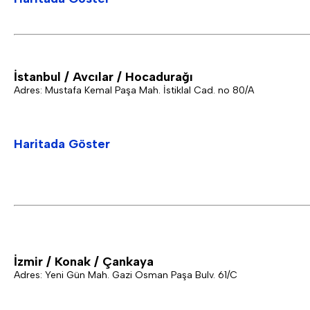
İstanbul / Avcılar /
Hocadurağı
Adres: Mustafa Kemal Paşa Mah. İstiklal Cad. no 80/A
Haritada Göster
İzmir / Konak / Çankaya
Adres: Yeni Gün Mah. Gazi Osman Paşa Bulv. 61/C