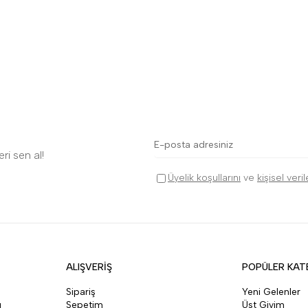
ri sen al!
Üyelik koşullarını
ve
kişisel veri
ALIŞVERİŞ
POPÜLER KAT
Sipariş
Yeni Gelenler
ı
Sepetim
Üst Giyim