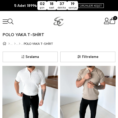
02
18
37
19
5 Adet 1899₺
ÜRÜNLERİ KEŞET
gün
saat
dakika
saniye
0
POLO YAKA T-SHİRT
POLO YAKA T-SHİRT
Sıralama
Filtreleme