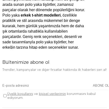
arada sunan polo yaka tişörtler, zamansız 
parçalar olarak her dönemde popülerliğini korur. 
Polo yaka 
erkek t-shirt modelleri
, özellikle 
pratiklik ve stil arasında mükemmel bir denge 
kurarak, hem günlük yaşantınızda hem de daha 
şık ortamlarda rahatlıkla kullanılabilen 
parçalardır. Geniş renk seçenekleri, desenli ve 
sade tasarımlarıyla polo yaka tişörtler, her 
erkeğin tarzına hitap eden seçenekler sunar. 
Çizgili polo yaka tişörtler, 
erkek polo yaka 
tişört
 ve erkek siyah polo yaka tişört gibi 
Bültenimize abone ol
modeller, maskülen ve modern bir hava 
yaratırken, 
erkek beyaz polo yaka tişört
 ise 
Trendler, kampanyalar ve diğer fırsatlar hakkında ilk haberleri sen al!
yazın sıcak günlerinde rahat ve serin bir 
seçenek olarak öne çıkar. Bu yazımızda, polo 
yaka erkek t-shirt modellerinin birbirinden farklı 
ABONE OL
seçeneklerini, tarzınızı nasıl yansıtabileceğinizi 
Üyelik koşullarını
ve
kişisel verilerimin
korunmasını kabul
ve kombin önerilerini inceleyeceğiz. Polo yaka 
ediyorum.
tişörtlerin klasik ve modern şıklığı nasıl 
birleştirdiğini, bu modellerin farklı mevsimlerde 