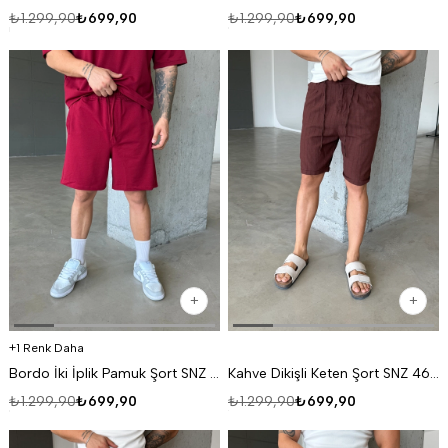
₺1.299,90
₺699,90
₺1.299,90
₺699,90
1 Renk Daha
Bordo İki İplik Pamuk Şort SNZ 1495
Kahve Dikişli Keten Şort SNZ 4691
₺1.299,90
₺699,90
₺1.299,90
₺699,90