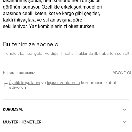
tasarlanmış şortlar, hem konforlu hem de şık bir 
görünüm sunuyor. Özellikle erkek şort modelleri 
arasında cepli, keten, kot ve kargo gibi çeşitler, 
farklı ihtiyaçlara ve stil anlayışına göre 
şekilleniyor. Yaz kombinlerinizi oluştururken, 
doğru şort modeli ile rahatlığınızı ve şıklığınızı 
bir arada yaşayabilirsiniz. Bu yazımızda, 
Bültenimize abone ol
erkeklerin tercih edebileceği farklı şort modelleri 
ve kombin önerileriyle ilgili detaylı bilgiler 
Trendler, kampanyalar ve diğer fırsatlar hakkında ilk haberleri sen al!
vereceğiz.
Spor, Klasik ve Günlük Tarz İçin En İyi Erkek 
ABONE OL
Şort Modelleri
Üyelik koşullarını
ve
kişisel verilerimin
korunmasını kabul
ediyorum.
Yazın en sıcak günlerinde şıklığı ve rahatlığı bir 
arada bulmak isteyen erkekler için şortlar, 
vazgeçilmez parçalar arasında yer alıyor. 
Erkek 
şort modelleri
, farklı tarzlara uygun seçenekler 
KURUMSAL
sunarak her erkeğin ihtiyaçlarına hitap ediyor. 
Spor tarzda bir görünüm elde etmek isteyenler 
MÜŞTERİ HİZMETLERİ
için, hafif ve rahat kumaşlardan üretilmiş, şortlar 