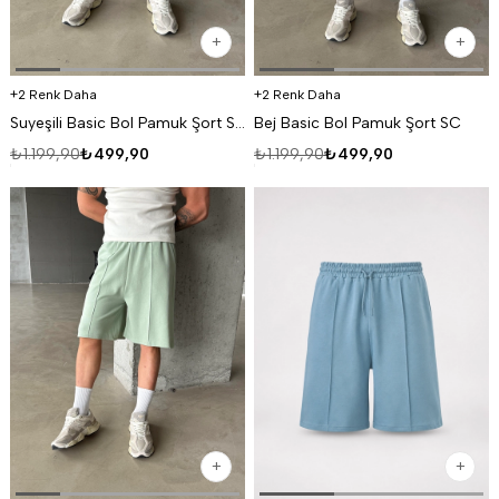
2 Renk Daha
2 Renk Daha
Suyeşili Basic Bol Pamuk Şort SC
Bej Basic Bol Pamuk Şort SC
₺1.199,90
₺499,90
₺1.199,90
₺499,90