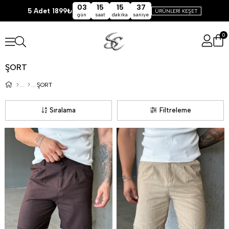
03
15
15
36
5 Adet 1899₺
ÜRÜNLERİ KEŞET
gün
saat
dakika
saniye
0
ŞORT
ŞORT
Sıralama
Filtreleme