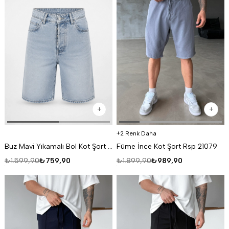
2 Renk Daha
Buz Mavi Yıkamalı Bol Kot Şort MB 20-2
Füme İnce Kot Şort Rsp 21079
₺1.599,90
₺759,90
₺1.899,90
₺989,90