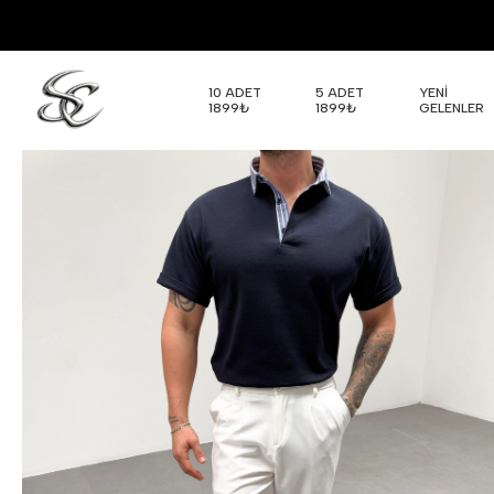
10 ADET
5 ADET
YENİ
1899₺
1899₺
GELENLER