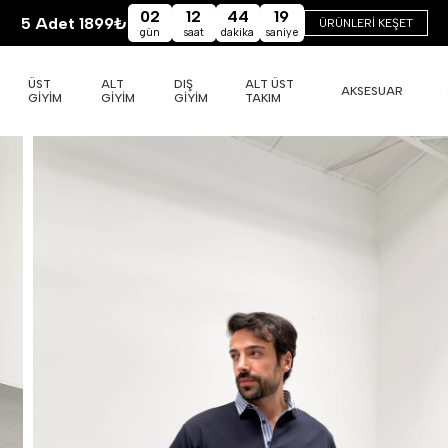
02
12
44
18
5 Adet 1899₺
ÜRÜNLERİ KEŞET
gün
saat
dakika
saniye
ÜST
ALT
DIŞ
ALT ÜST
AKSESUAR
GİYİM
GİYİM
GİYİM
TAKIM