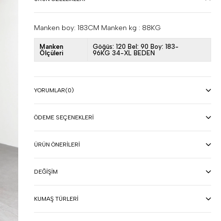
Manken boy: 183CM Manken kg : 88KG
Manken
Göğüs: 120 Bel: 90 Boy: 183-
Ölçüleri
96KG 34-XL BEDEN
YORUMLAR
(0)
ÖDEME SEÇENEKLERI
ÜRÜN ÖNERILERI
DEĞIŞIM
KUMAŞ TÜRLERI