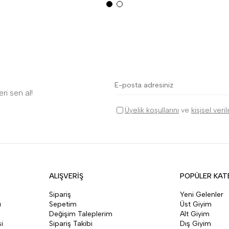
ri sen al!
Üyelik koşullarını
ve
kişisel veri
ALIŞVERİŞ
POPÜLER KAT
Sipariş
Yeni Gelenler
ı
Sepetim
Üst Giyim
Değişim Taleplerim
Alt Giyim
i
Sipariş Takibi
Dış Giyim