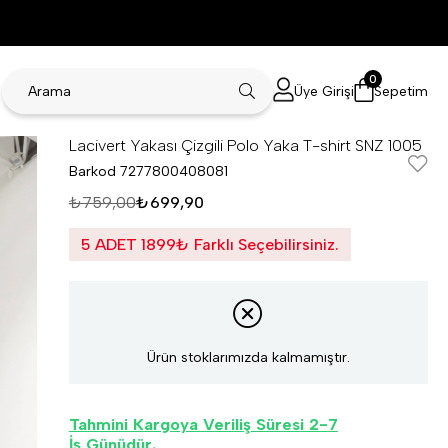
0
Üye Girişi
Sepetim
Lacivert Yakası Çizgili Polo Yaka T-shirt SNZ 1005
Barkod
7277800408081
₺759,00
₺699,90
5 ADET 1899₺ Farklı Seçebilirsiniz.
Ürün stoklarımızda kalmamıştır.
Tahmini Kargoya Veriliş Süresi 2-7
İş Günüdür.