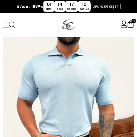
01
14
17
09
5 Adet 1899₺
ÜRÜNLERİ KEŞET
gün
saat
dakika
saniye
0