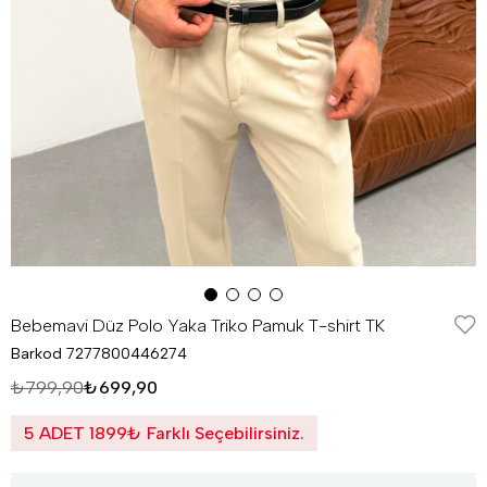
Bebemavi Düz Polo Yaka Triko Pamuk T-shirt TK
Barkod
7277800446274
₺799,90
₺699,90
5 ADET 1899₺ Farklı Seçebilirsiniz.