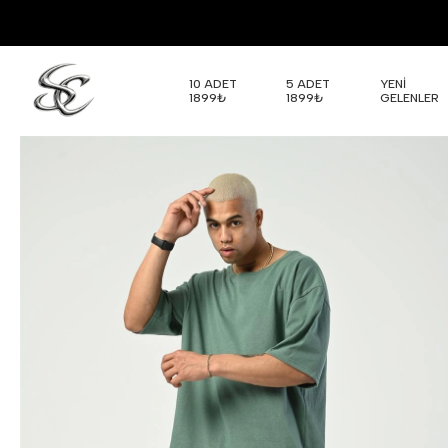
10 ADET
5 ADET
YENİ
1899₺
1899₺
GELENLER