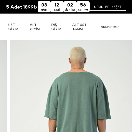
03
12
02
55
5 Adet 1899₺
ÜRÜNLERİ KEŞET
gün
saat
dakika
saniye
ÜST
ALT
DIŞ
ALT ÜST
AKSESUAR
GİYİM
GİYİM
GİYİM
TAKIM