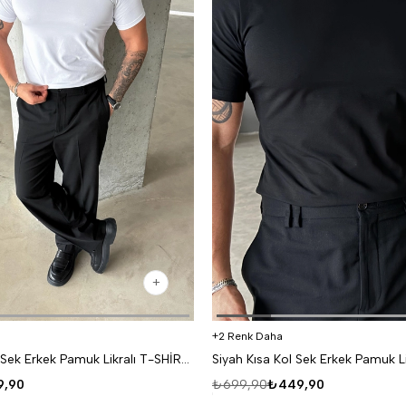
2 Renk Daha
Beyaz Kısa Kol Sek Erkek Pamuk Likralı T-SHİRT SC
,90
₺699,90
₺449,90