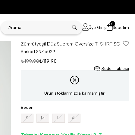
0
Üye Girişi
Sepetim
Zümrütyeşil Düz Suprem Oversize T-SHIRT SC
Barkod
SNZ:5029
₺199,90
₺119,90
Beden Tablosu
Ürün stoklarımızda kalmamıştır.
Beden
S
M
L
XL
Tahmini Kargoya Veriliş Süresi 2-7