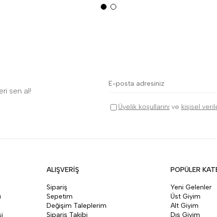
ri sen al!
Üyelik koşullarını
ve
kişisel veri
ALIŞVERİŞ
POPÜLER KAT
Sipariş
Yeni Gelenler
ı
Sepetim
Üst Giyim
Değişim Taleplerim
Alt Giyim
i
Sipariş Takibi
Dış Giyim