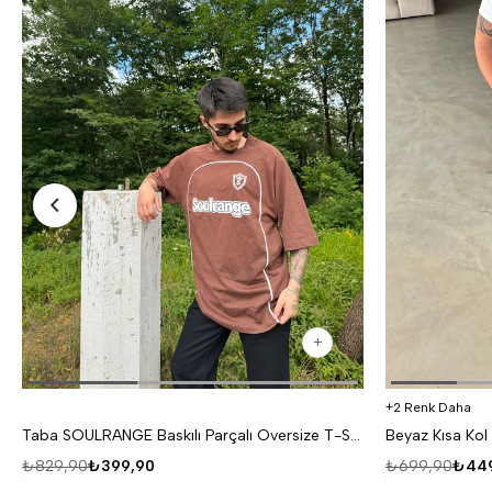
2 Renk Daha
Taba SOULRANGE Baskılı Parçalı Oversize T-SHIRT PNC 1009
₺829,90
₺399,90
₺699,90
₺449