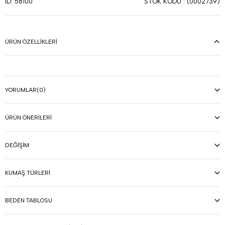
STOK KODU
(0002739)
ID: 58100
ÜRÜN ÖZELLIKLERI
YORUMLAR
(0)
ÜRÜN ÖNERILERI
DEĞIŞIM
KUMAŞ TÜRLERI
BEDEN TABLOSU