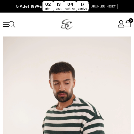
02
13
04
17
5 Adet 1899₺
ÜRÜNLERİ KEŞET
gün
saat
dakika
saniye
0