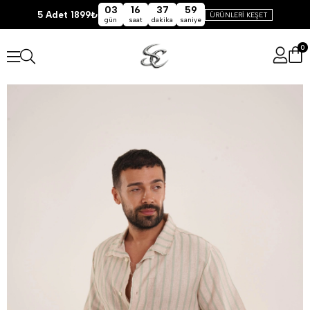
03
16
37
59
5 Adet 1899₺
ÜRÜNLERİ KEŞET
gün
saat
dakika
saniye
0