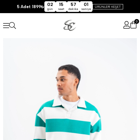
02
15
57
01
5 Adet 1899₺
ÜRÜNLERİ KEŞET
gün
saat
dakika
saniye
0