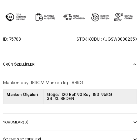
STOK KODU
(UGSW0000235)
ID: 75708
ÜRÜN ÖZELLIKLERI
Manken boy: 183CM Manken kg : 88KG
Manken Ölçüleri
Göğüs: 120 Bel: 90 Boy: 183-96KG
34-XL BEDEN
YORUMLAR
(0)
ÖDEME SEÇENEKLERI