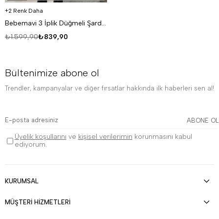
2 Renk Daha
Bebemavi 3 İplik Düğmeli Şardonlu DISORDER Baskılı Hırka VS
₺1.599,90
₺839,90
Bültenimize abone ol
Trendler, kampanyalar ve diğer fırsatlar hakkında ilk haberleri sen al!
ABONE OL
Üyelik koşullarını
ve
kişisel verilerimin
korunmasını kabul
ediyorum.
KURUMSAL
MÜŞTERİ HİZMETLERİ