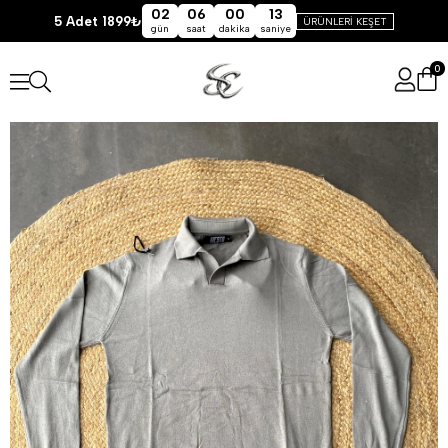
02
06
00
13
5 Adet 1899₺
ÜRÜNLERİ KEŞET
gün
saat
dakika
saniye
0