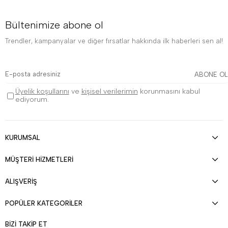
Bültenimize abone ol
Trendler, kampanyalar ve diğer fırsatlar hakkında ilk haberleri sen al!
ABONE OL
Üyelik koşullarını
ve
kişisel verilerimin
korunmasını kabul
ediyorum.
KURUMSAL
MÜŞTERİ HİZMETLERİ
ALIŞVERİŞ
POPÜLER KATEGORİLER
BİZİ TAKİP ET