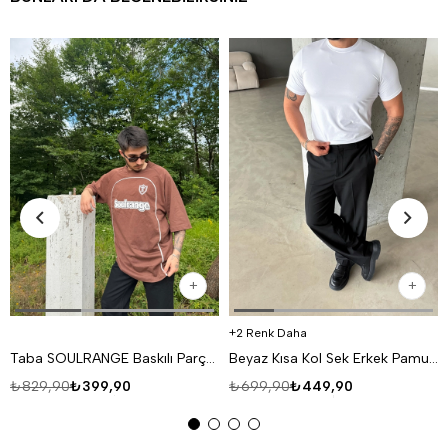
2 Renk Daha
Taba SOULRANGE Baskılı Parçalı Oversize T-SHIRT PNC 1009
Beyaz Kısa Kol Sek Erkek Pamuk Likralı T-SHİRT SC
₺829,90
₺399,90
₺699,90
₺449,90