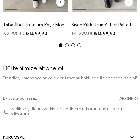
Taba İthal Premıum Kaşe Mont LNS
Siyah Kürk Uzun Astarlı Palto LNS
₺2.998,00
₺1.599,90
₺3.299,00
₺1.599,90
Bültenimize abone ol
Trendler, kampanyalar ve diğer fırsatlar hakkında ilk haberleri sen al!
ABONE OL
Üyelik koşullarını
ve
kişisel verilerimin
korunmasını kabul
ediyorum.
KURUMSAL