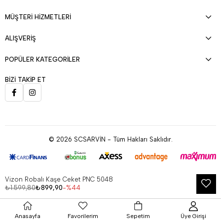
MÜŞTERİ HİZMETLERİ
ALIŞVERİŞ
POPÜLER KATEGORİLER
BİZİ TAKİP ET
© 2026 SCSARVİN - Tüm Hakları Saklıdır.
Vizon Robalı Kaşe Ceket PNC 5048
Çerez Kullanımı
₺1.599,80
₺899,90
44
Anasayfa
Favorilerim
Sepetim
Üye Girişi