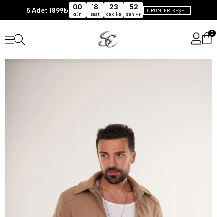
00
18
23
52
5 Adet 1899₺
ÜRÜNLERİ KEŞET
gün
saat
dakika
saniye
0