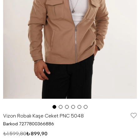
Vizon Robalı Kaşe Ceket PNC 5048
Barkod
7277800366886
₺1.599,80
₺899,90