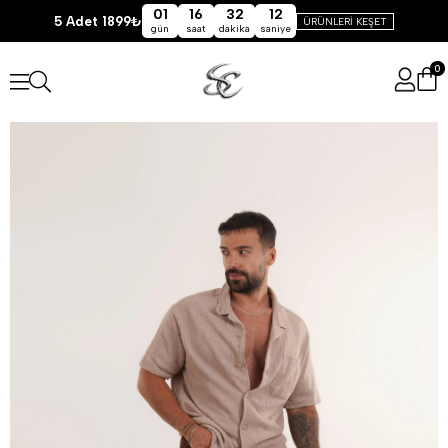
01
16
32
11
5 Adet 1899₺
ÜRÜNLERİ KEŞET
gün
saat
dakika
saniye
0