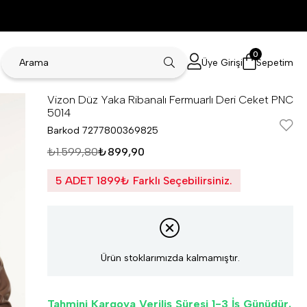
0
Üye Girişi
Sepetim
Vizon Düz Yaka Ribanalı Fermuarlı Deri Ceket PNC
5014
Barkod
7277800369825
₺1.599,80
₺899,90
5 ADET 1899₺ Farklı Seçebilirsiniz.
Ürün stoklarımızda kalmamıştır.
Tahmini Kargoya Veriliş Süresi 1-3 İş Günüdür.