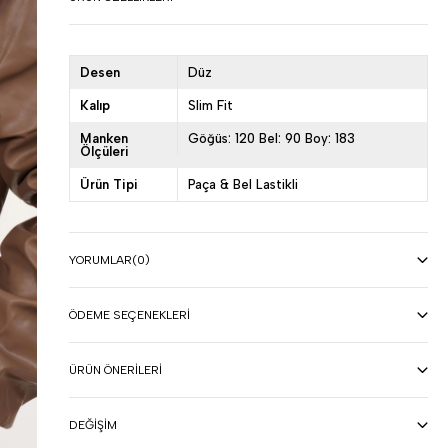
Desen
Düz
Kalıp
Slim Fit
Manken
Göğüs: 120 Bel: 90 Boy: 183
Ölçüleri
Ürün Tipi
Paça & Bel Lastikli
YORUMLAR
(0)
ÖDEME SEÇENEKLERI
ÜRÜN ÖNERILERI
DEĞIŞIM