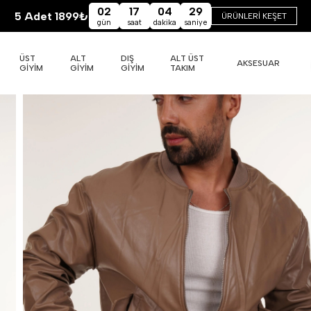
02
17
04
28
5 Adet 1899₺
ÜRÜNLERİ KEŞET
gün
saat
dakika
saniye
ÜST
ALT
DIŞ
ALT ÜST
AKSESUAR
GİYİM
GİYİM
GİYİM
TAKIM