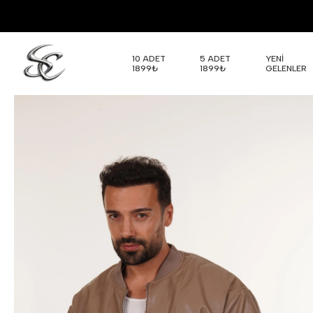
10 ADET
5 ADET
YENİ
1899₺
1899₺
GELENLER