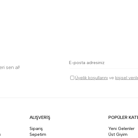
ri sen al!
Üyelik koşullarını
ve
kişisel veri
ALIŞVERİŞ
POPÜLER KAT
Sipariş
Yeni Gelenler
ı
Sepetim
Üst Giyim