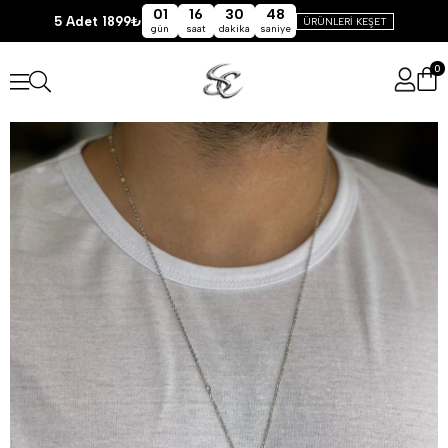
01
16
30
48
5 Adet 1899₺
ÜRÜNLERİ KEŞET
gün
saat
dakika
saniye
0