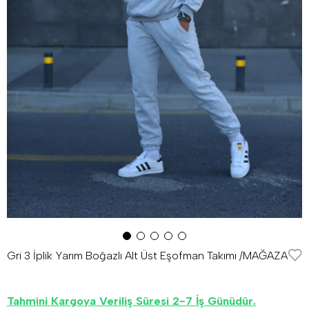
Gri 3 İplik Yarım Boğazlı Alt Üst Eşofman Takımı /MAĞAZA
Tahmini Kargoya Veriliş Süresi 2-7 İş Günüdür.