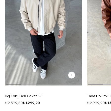
Bej Kolej Deri Ceket SC
Taba Dolumlu K
₺2.599,80
₺1.299,90
₺2.999,90
₺1.