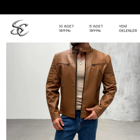
10 ADET
5 ADET
YENİ
1899₺
1899₺
GELENLER