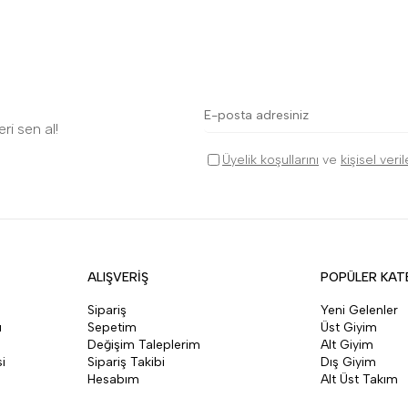
ri sen al!
Üyelik koşullarını
ve
kişisel veri
ALIŞVERİŞ
POPÜLER KAT
Sipariş
Yeni Gelenler
ı
Sepetim
Üst Giyim
Değişim Taleplerim
Alt Giyim
i
Sipariş Takibi
Dış Giyim
Hesabım
Alt Üst Takım