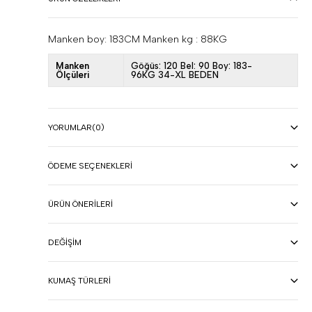
Manken boy: 183CM Manken kg : 88KG
Manken
Göğüs: 120 Bel: 90 Boy: 183-
Ölçüleri
96KG 34-XL BEDEN
YORUMLAR
(0)
ÖDEME SEÇENEKLERI
ÜRÜN ÖNERILERI
DEĞIŞIM
KUMAŞ TÜRLERI