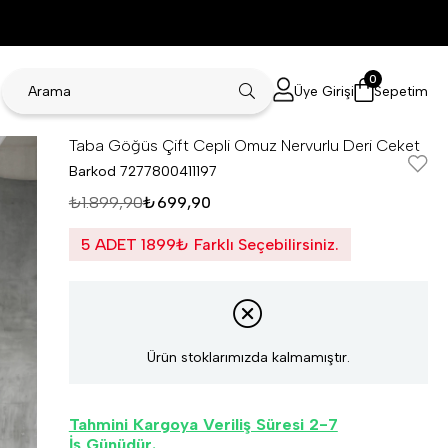
0
Üye Girişi
Sepetim
Taba Göğüs Çift Cepli Omuz Nervurlu Deri Ceket
Barkod
7277800411197
₺1.899,90
₺699,90
5 ADET 1899₺ Farklı Seçebilirsiniz.
Ürün stoklarımızda kalmamıştır.
Tahmini Kargoya Veriliş Süresi 2-7
İş Günüdür.