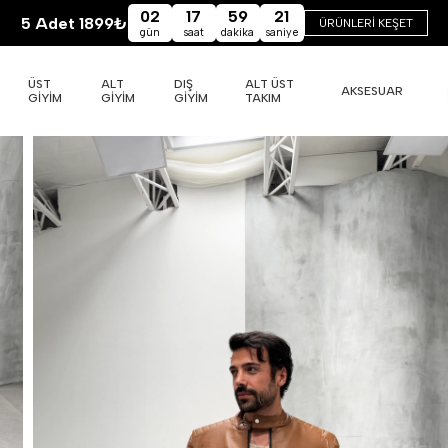
02
17
59
20
5 Adet 1899₺
ÜRÜNLERİ KEŞET
gün
saat
dakika
saniye
ÜST
ALT
DIŞ
ALT ÜST
AKSESUAR
GİYİM
GİYİM
GİYİM
TAKIM