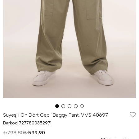
Suyeşili Ön Dört Cepli Baggy Pant. VMS 40697
Barkod
7277800352971
₺798,80
₺599,90