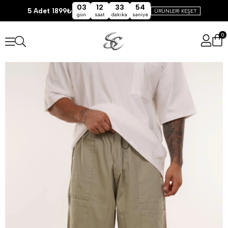
03
12
33
53
5 Adet 1899₺
ÜRÜNLERİ KEŞET
gün
saat
dakika
saniye
0