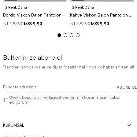
2 Renk Daha
2 Renk Daha
Bordo Viskon Balon Pantolon PNC 4063
Kahve Viskon Balon Pantolon PNC 4063
₺1.799,90
₺899,90
₺1.799,90
₺899,90
Bültenimize abone ol
Trendler, kampanyalar ve diğer fırsatlar hakkında ilk haberleri sen al!
ABONE OL
Üyelik koşullarını
ve
kişisel verilerimin
korunmasını kabul
ediyorum.
KURUMSAL