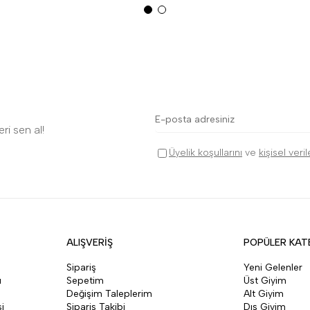
ri sen al!
Üyelik koşullarını
ve
kişisel veri
ALIŞVERİŞ
POPÜLER KAT
Sipariş
Yeni Gelenler
ı
Sepetim
Üst Giyim
Değişim Taleplerim
Alt Giyim
i
Sipariş Takibi
Dış Giyim