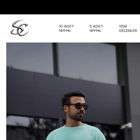
10 ADET
5 ADET
YENİ
1899₺
1899₺
GELENLER