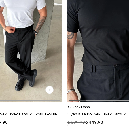
2 Renk Daha
Beyaz Kısa Kol Sek Erkek Pamuk Likralı T-SHİRT SC
,90
₺699,90
₺449,90