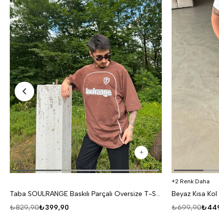
2 Renk Daha
Taba SOULRANGE Baskılı Parçalı Oversize T-SHIRT PNC 1009
₺829,90
₺399,90
₺699,90
₺449