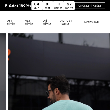
04
01
11
55
5 Adet 1899₺
ÜRÜNLERİ KEŞET
gün
saat
dakika
saniye
ÜST
ALT
DIŞ
ALT ÜST
AKSESUAR
GİYİM
GİYİM
GİYİM
TAKIM