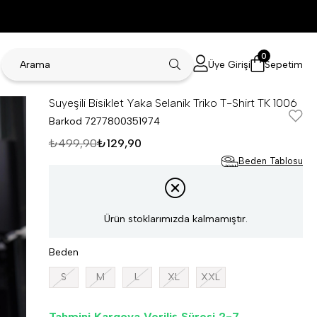
0
Üye Girişi
Sepetim
Suyeşili Bisiklet Yaka Selanik Triko T-Shirt TK 1006
Barkod
7277800351974
₺499,90
₺129,90
Beden Tablosu
Ürün stoklarımızda kalmamıştır.
Beden
S
M
L
XL
XXL
Tahmini Kargoya Veriliş Süresi 2-7