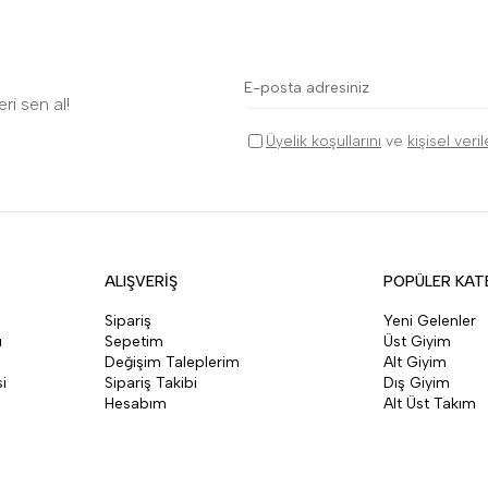
ri sen al!
Üyelik koşullarını
ve
kişisel veri
ALIŞVERİŞ
POPÜLER KAT
Sipariş
Yeni Gelenler
ı
Sepetim
Üst Giyim
Değişim Taleplerim
Alt Giyim
i
Sipariş Takibi
Dış Giyim
Hesabım
Alt Üst Takım