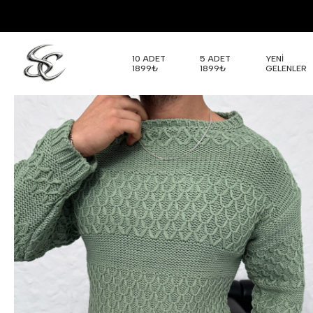
10 ADET
5 ADET
YENİ
1899₺
1899₺
GELENLER