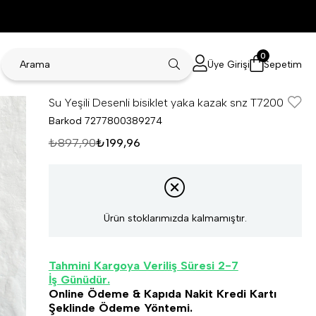
0
Üye Girişi
Sepetim
Su Yeşili Desenli bisiklet yaka kazak snz T7200
Barkod
7277800389274
₺897,90
₺199,96
Ürün stoklarımızda kalmamıştır.
Tahmini Kargoya Veriliş Süresi 2-7
İş Günüdür.
Online Ödeme & Kapıda Nakit Kredi Kartı
Şeklinde Ödeme Yöntemi.