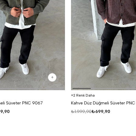
2 Renk Daha
eli Süveter PNC 9067
Kahve Düz Düğmeli Süveter PNC
9,90
₺1.999,90
₺699,90