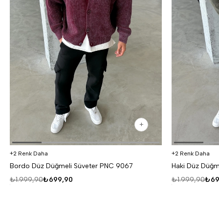
2 Renk Daha
2 Renk Daha
Bordo Düz Düğmeli Süveter PNC 9067
Haki Düz Düğm
₺1.999,90
₺699,90
₺1.999,90
₺69