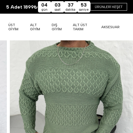
04
03
37
52
5 Adet 1899₺
ÜRÜNLERİ KEŞET
gün
saat
dakika
saniye
ÜST
ALT
DIŞ
ALT ÜST
AKSESUAR
GİYİM
GİYİM
GİYİM
TAKIM