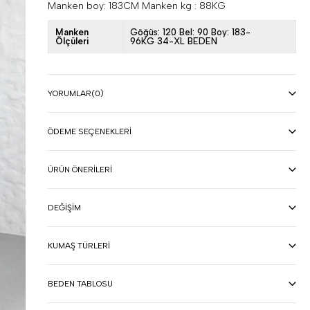
Manken boy: 183CM Manken kg : 88KG
Manken
Göğüs: 120 Bel: 90 Boy: 183-
Ölçüleri
96KG 34-XL BEDEN
YORUMLAR
(0)
ÖDEME SEÇENEKLERI
ÜRÜN ÖNERILERI
DEĞIŞIM
KUMAŞ TÜRLERI
BEDEN TABLOSU