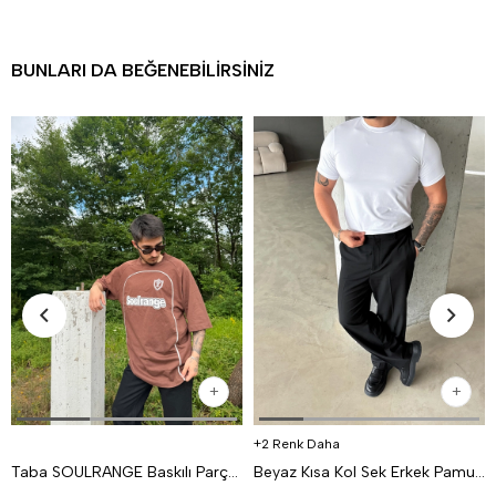
BUNLARI DA BEĞENEBILIRSINIZ
2 Renk Daha
Taba SOULRANGE Baskılı Parçalı Oversize T-SHIRT PNC 1009
Beyaz Kısa Kol Sek Erkek Pamuk Likralı T-SHİRT SC