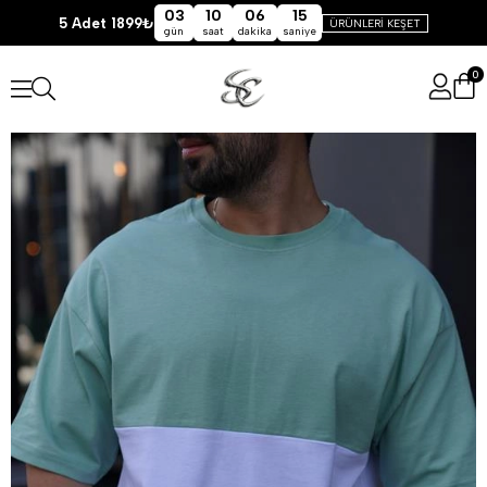
03
10
06
15
5 Adet 1899₺
ÜRÜNLERİ KEŞET
gün
saat
dakika
saniye
0