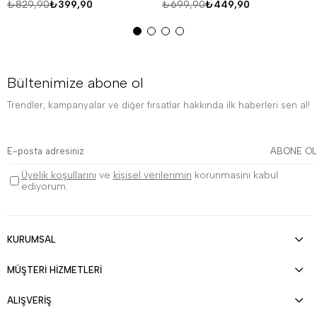
₺829,90
₺399,90
₺699,90
₺449,90
Bültenimize abone ol
Trendler, kampanyalar ve diğer fırsatlar hakkında ilk haberleri sen al!
ABONE OL
Üyelik koşullarını
ve
kişisel verilerimin
korunmasını kabul
ediyorum.
KURUMSAL
MÜŞTERİ HİZMETLERİ
ALIŞVERİŞ