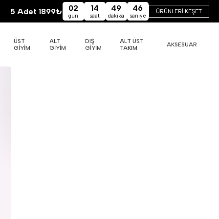
02
14
49
46
5 Adet 1899₺
ÜRÜNLERİ KEŞET
gün
saat
dakika
saniye
ÜST
ALT
DIŞ
ALT ÜST
AKSESUAR
GİYİM
GİYİM
GİYİM
TAKIM