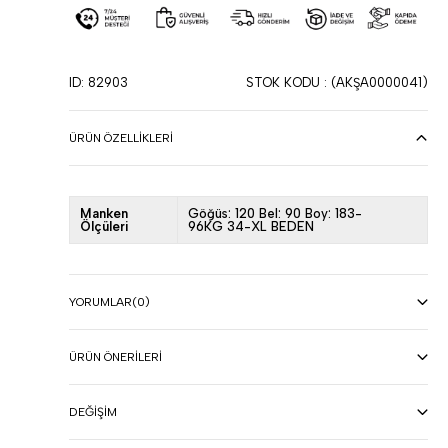
ID: 82903
STOK KODU
(AKŞA0000041)
ÜRÜN ÖZELLIKLERI
Manken
Göğüs: 120 Bel: 90 Boy: 183-
Ölçüleri
96KG 34-XL BEDEN
YORUMLAR
(0)
ÜRÜN ÖNERILERI
DEĞIŞIM