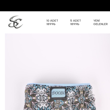
10 ADET
5 ADET
YENİ
1899₺
1899₺
GELENLER