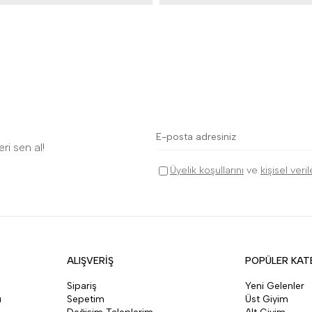
ri sen al!
Üyelik koşullarını
ve
kişisel veri
ALIŞVERİŞ
POPÜLER KAT
Sipariş
Yeni Gelenler
ı
Sepetim
Üst Giyim