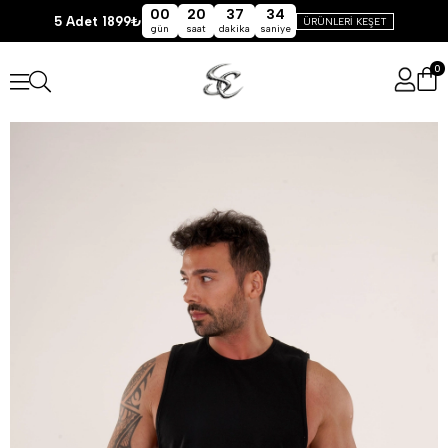
00
20
37
34
5 Adet 1899₺
ÜRÜNLERİ KEŞET
gün
saat
dakika
saniye
0