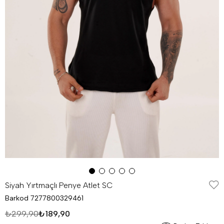
Siyah Yırtmaçlı Penye Atlet SC
Barkod
7277800329461
₺299,90
₺189,90