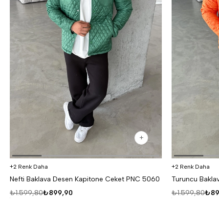
2 Renk Daha
2 Renk Daha
Nefti Baklava Desen Kapitone Ceket PNC 5060
₺1.599,80
₺899,90
₺1.599,80
₺89