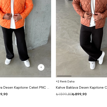
2 Renk Daha
Turuncu Baklava Desen Kapitone Ceket PNC 5060
9,90
₺1.599,80
₺899,90