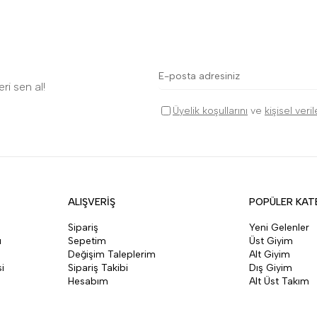
ri sen al!
Üyelik koşullarını
ve
kişisel veri
ALIŞVERİŞ
POPÜLER KAT
Sipariş
Yeni Gelenler
ı
Sepetim
Üst Giyim
Değişim Taleplerim
Alt Giyim
i
Sipariş Takibi
Dış Giyim
Hesabım
Alt Üst Takım