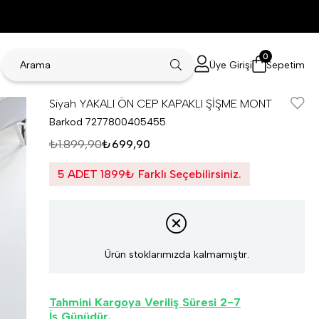
0
Üye Girişi
Sepetim
Siyah YAKALI ÖN CEP KAPAKLI ŞİŞME MONT
Barkod
7277800405455
₺1.899,90
₺699,90
5 ADET 1899₺ Farklı Seçebilirsiniz.
Ürün stoklarımızda kalmamıştır.
Tahmini Kargoya Veriliş Süresi 2-7
İş Günüdür.