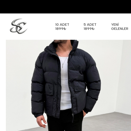
10 ADET
5 ADET
YENİ
1899₺
1899₺
GELENLER