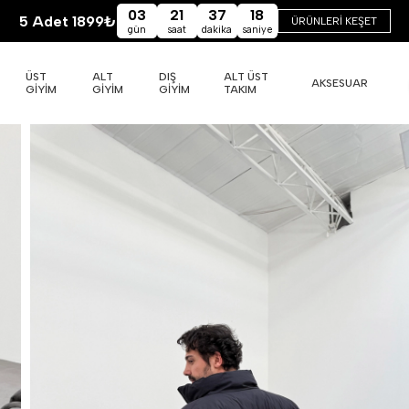
03
21
37
17
5 Adet 1899₺
ÜRÜNLERİ KEŞET
gün
saat
dakika
saniye
ÜST
ALT
DIŞ
ALT ÜST
AKSESUAR
GİYİM
GİYİM
GİYİM
TAKIM