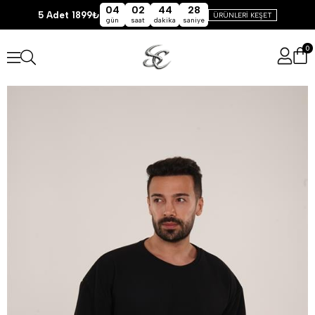
04
02
44
28
5 Adet 1899₺
ÜRÜNLERİ KEŞET
gün
saat
dakika
saniye
0