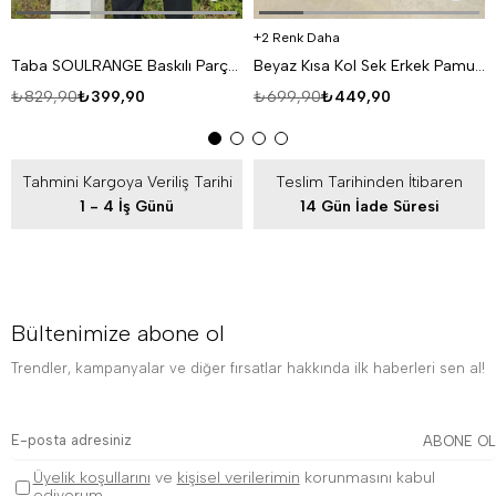
2 Renk Daha
Taba SOULRANGE Baskılı Parçalı Oversize T-SHIRT PNC 1009
Beyaz Kısa Kol Sek Erkek Pamuk Likralı T-SHİRT SC
₺829,90
₺399,90
₺699,90
₺449,90
Tahmini Kargoya Veriliş Tarihi
Teslim Tarihinden İtibaren
1 - 4 İş Günü
14 Gün İade Süresi
Bültenimize abone ol
Trendler, kampanyalar ve diğer fırsatlar hakkında ilk haberleri sen al!
ABONE OL
Üyelik koşullarını
ve
kişisel verilerimin
korunmasını kabul
ediyorum.