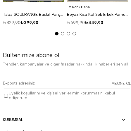
2 Renk Daha
Taba SOULRANGE Baskılı Parçalı Oversize T-SHIRT PNC 1009
Beyaz Kısa Kol Sek Erkek Pamuk Likralı T-SHİRT SC
₺829,90
₺399,90
₺699,90
₺449,90
Bültenimize abone ol
Trendler, kampanyalar ve diğer fırsatlar hakkında ilk haberleri sen al!
ABONE OL
Üyelik koşullarını
ve
kişisel verilerimin
korunmasını kabul
ediyorum.
KURUMSAL