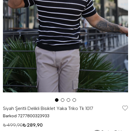
Siyah Şeritli Delikli Bisiklet Yaka Triko Tk 1017
Barkod
7277800323933
₺499,90
₺289,90