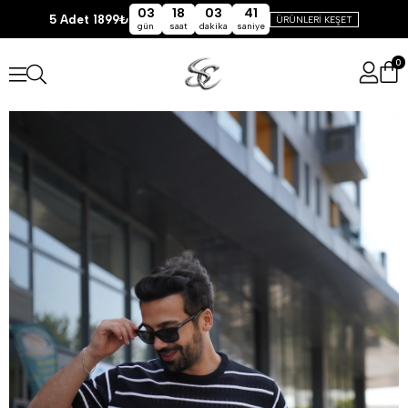
03
18
03
41
5 Adet 1899₺
ÜRÜNLERİ KEŞET
gün
saat
dakika
saniye
0