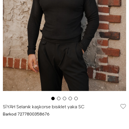
SİYAH Selanik kaşkorse bisiklet yaka SC
Barkod
7277800358676