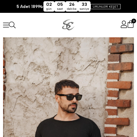
02
05
26
32
5 Adet 1899₺
ÜRÜNLERİ KEŞET
gün
saat
dakika
saniye
0