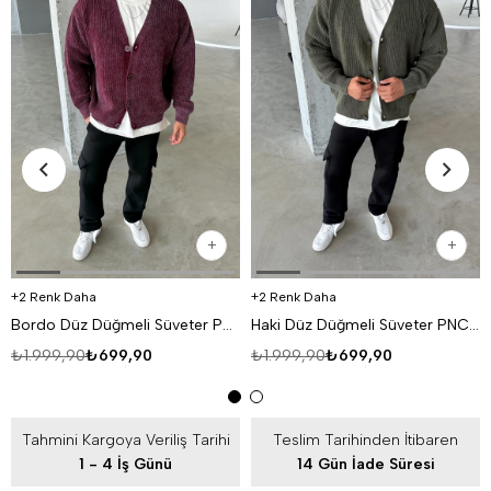
2 Renk Daha
2 Renk Daha
Bordo Düz Düğmeli Süveter PNC 9067
Haki Düz Düğmeli Süveter PNC 9067
₺1.999,90
₺699,90
₺1.999,90
₺699,90
Tahmini Kargoya Veriliş Tarihi
Teslim Tarihinden İtibaren
1 - 4 İş Günü
14 Gün İade Süresi