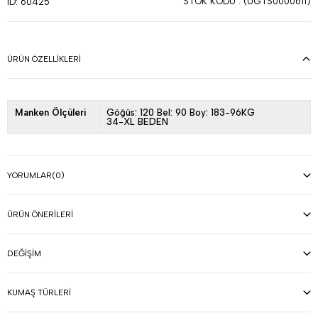
STOK KODU
(UGTS0000611)
ID: 60425
ÜRÜN ÖZELLIKLERI
Manken Ölçüleri
Göğüs: 120 Bel: 90 Boy: 183-96KG
34-XL BEDEN
YORUMLAR
(0)
ÜRÜN ÖNERILERI
DEĞIŞIM
KUMAŞ TÜRLERI