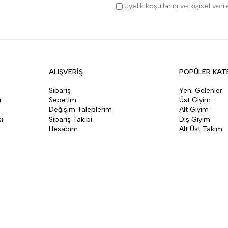
Üyelik koşullarını
ve
kişisel veri
ALIŞVERİŞ
POPÜLER KAT
Sipariş
Yeni Gelenler
ı
Sepetim
Üst Giyim
Değişim Taleplerim
Alt Giyim
i
Sipariş Takibi
Dış Giyim
Hesabım
Alt Üst Takım