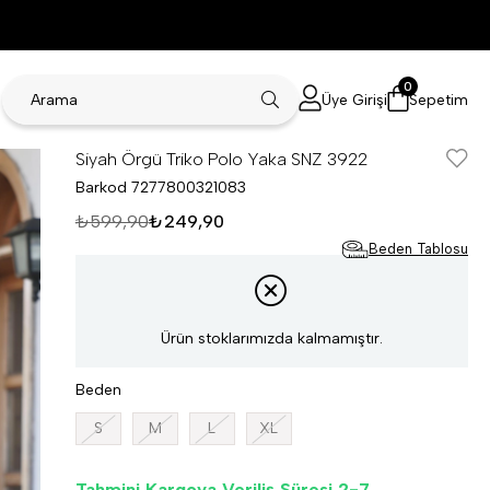
0
Üye Girişi
Sepetim
Siyah Örgü Triko Polo Yaka SNZ 3922
Barkod
7277800321083
₺599,90
₺249,90
Beden Tablosu
Ürün stoklarımızda kalmamıştır.
Beden
S
M
L
XL
Tahmini Kargoya Veriliş Süresi 2-7