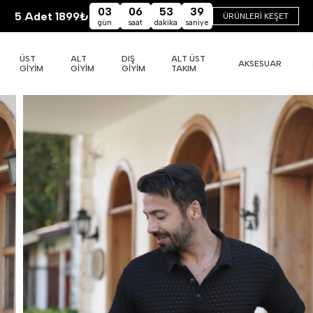
03
06
53
37
5 Adet 1899₺
ÜRÜNLERİ KEŞET
gün
saat
dakika
saniye
ÜST
ALT
DIŞ
ALT ÜST
AKSESUAR
GİYİM
GİYİM
GİYİM
TAKIM