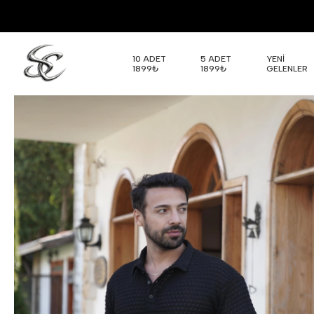
10 ADET
5 ADET
YENİ
1899₺
1899₺
GELENLER