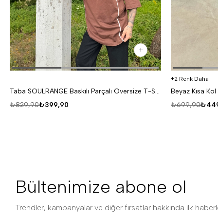
2 Renk Daha
Taba SOULRANGE Baskılı Parçalı Oversize T-SHIRT PNC 1009
₺829,90
₺399,90
₺699,90
₺449
Bültenimize abone ol
Trendler, kampanyalar ve diğer fırsatlar hakkında ilk haberle