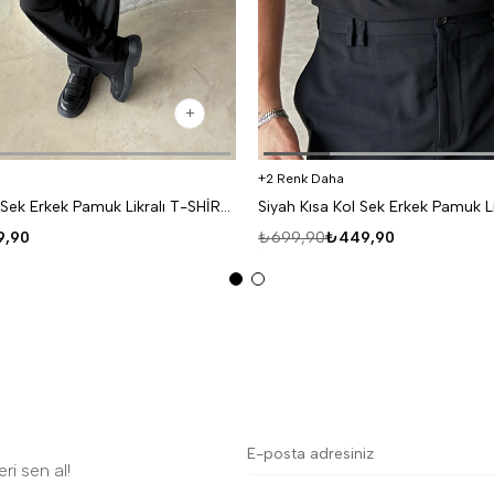
2 Renk Daha
Beyaz Kısa Kol Sek Erkek Pamuk Likralı T-SHİRT SC
,90
₺699,90
₺449,90
ri sen al!