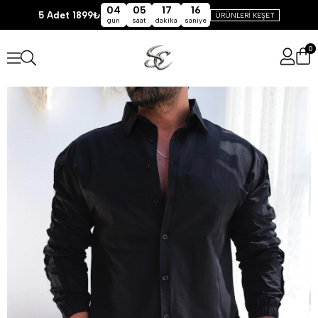
04
05
17
15
5 Adet 1899₺
ÜRÜNLERİ KEŞET
gün
saat
dakika
saniye
0