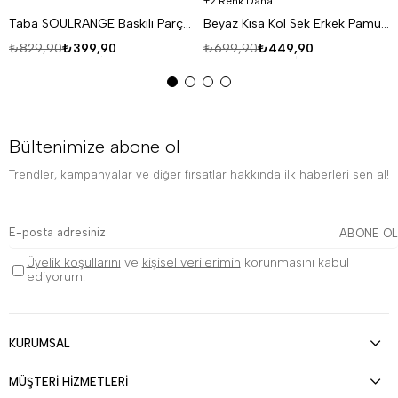
2 Renk Daha
Taba SOULRANGE Baskılı Parçalı Oversize T-SHIRT PNC 1009
Beyaz Kısa Kol Sek Erkek Pamuk Likralı T-SHİRT SC
₺829,90
₺399,90
₺699,90
₺449,90
Bültenimize abone ol
Trendler, kampanyalar ve diğer fırsatlar hakkında ilk haberleri sen al!
ABONE OL
Üyelik koşullarını
ve
kişisel verilerimin
korunmasını kabul
ediyorum.
KURUMSAL
MÜŞTERİ HİZMETLERİ