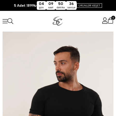
04
09
50
35
5 Adet 1899₺
ÜRÜNLERİ KEŞET
gün
saat
dakika
saniye
0