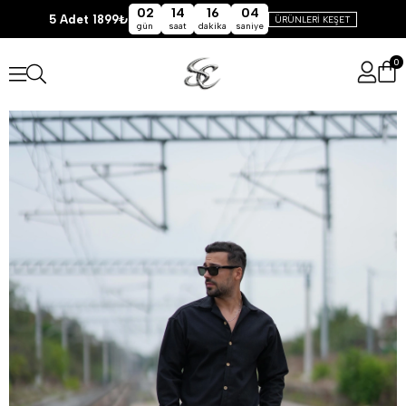
02
14
16
04
5 Adet 1899₺
ÜRÜNLERİ KEŞET
gün
saat
dakika
saniye
0