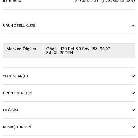
STOK KODU
(UGGM0000336)
ID: 60654
ÜRÜN ÖZELLIKLERI
Manken Ölçüleri
Göğüs: 120 Bel: 90 Boy: 183-96KG
34-XL BEDEN
YORUMLAR
(0)
ÜRÜN ÖNERILERI
DEĞIŞIM
KUMAŞ TÜRLERI