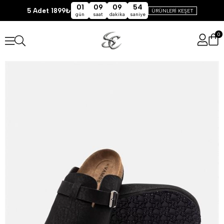
01
09
09
54
5 Adet 1899₺
ÜRÜNLERİ KEŞET
gün
saat
dakika
saniye
0