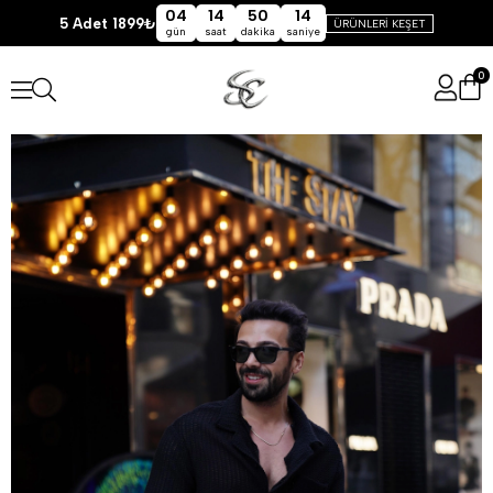
04
14
50
13
5 Adet 1899₺
ÜRÜNLERİ KEŞET
gün
saat
dakika
saniye
0