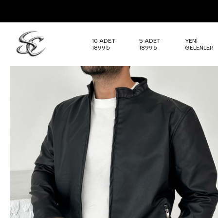
10 ADET
5 ADET
YENİ
1899₺
1899₺
GELENLER