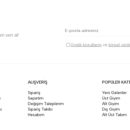
ri sen al!
Üyelik koşullarını
ve
kişisel veri
ALIŞVERİŞ
POPÜLER KAT
Sipariş
Yeni Gelenler
ı
Sepetim
Üst Giyim
Değişim Taleplerim
Alt Giyim
i
Sipariş Takibi
Dış Giyim
Hesabım
Alt Üst Takım