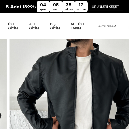
04
08
38
16
5 Adet 1899₺
ÜRÜNLERİ KEŞET
gün
saat
dakika
saniye
ÜST
ALT
DIŞ
ALT ÜST
AKSESUAR
GİYİM
GİYİM
GİYİM
TAKIM