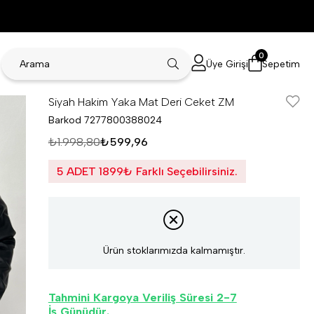
0
Üye Girişi
Sepetim
Siyah Hakim Yaka Mat Deri Ceket ZM
Barkod
7277800388024
₺1.998,80
₺599,96
5 ADET 1899₺ Farklı Seçebilirsiniz.
Ürün stoklarımızda kalmamıştır.
Tahmini Kargoya Veriliş Süresi 2-7
İş Günüdür.