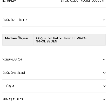
STOK KODU
(DGMT0000071)
ID: 61429
ÜRÜN ÖZELLIKLERI
Manken Ölçüleri
Göğüs: 120 Bel: 90 Boy: 183-96KG
34-XL BEDEN
YORUMLAR
(0)
ÜRÜN ÖNERILERI
DEĞIŞIM
KUMAŞ TÜRLERI