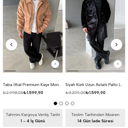
Taba İthal Premıum Kaşe Mont LNS
Siyah Kürk Uzun Astarlı Palto LNS
₺2.998,00
₺1.599,90
₺3.299,00
₺1.599,90
Tahmini Kargoya Veriliş Tarihi
Teslim Tarihinden İtibaren
1 - 4 İş Günü
14 Gün İade Süresi