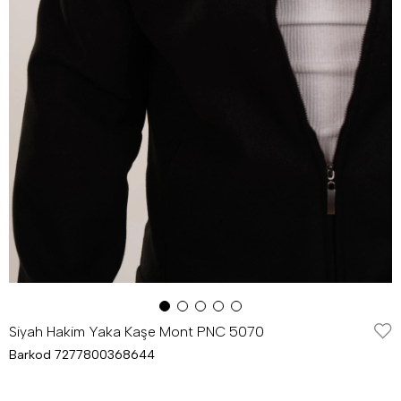
Siyah Hakim Yaka Kaşe Mont PNC 5070
Barkod
7277800368644