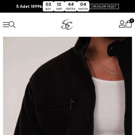
02
12
44
04
5 Adet 1899₺
ÜRÜNLERİ KEŞET
gün
saat
dakika
saniye
0