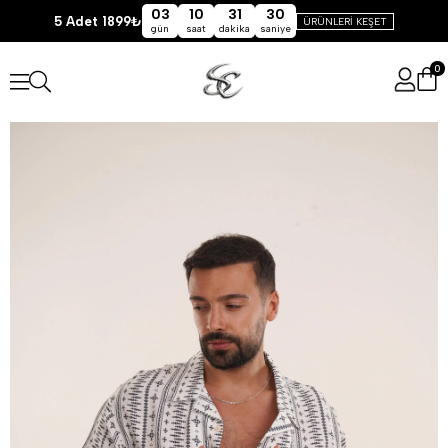
03
10
31
29
5 Adet 1899₺
ÜRÜNLERİ KEŞET
gün
saat
dakika
saniye
0