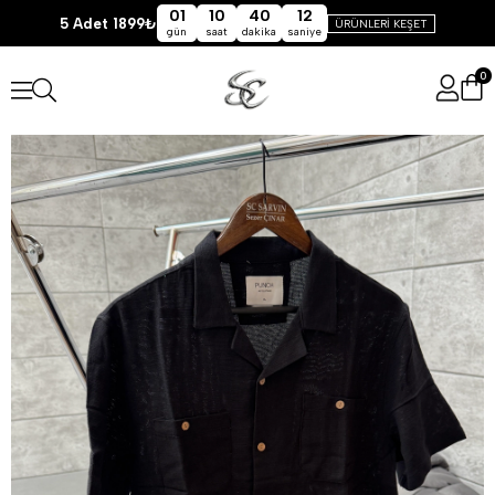
01
10
40
11
5 Adet 1899₺
ÜRÜNLERİ KEŞET
gün
saat
dakika
saniye
0