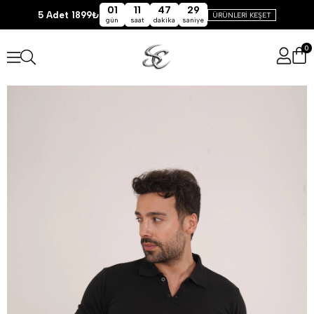
01
11
47
29
5 Adet 1899₺
ÜRÜNLERİ KEŞET
gün
saat
dakika
saniye
0