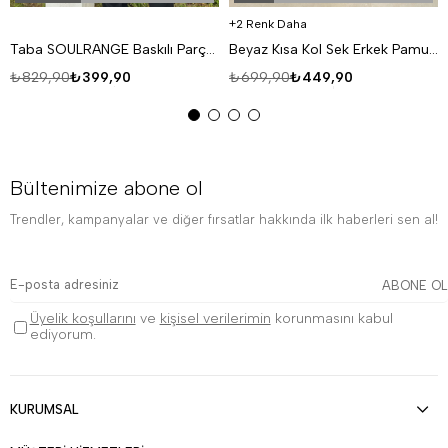
2 Renk Daha
Taba SOULRANGE Baskılı Parçalı Oversize T-SHIRT PNC 1009
Beyaz Kısa Kol Sek Erkek Pamuk Likralı T-SHİRT SC
₺829,90
₺399,90
₺699,90
₺449,90
Bültenimize abone ol
Trendler, kampanyalar ve diğer fırsatlar hakkında ilk haberleri sen al!
ABONE OL
Üyelik koşullarını
ve
kişisel verilerimin
korunmasını kabul
ediyorum.
KURUMSAL