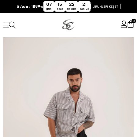
07
15
22
21
5 Adet 1899₺
ÜRÜNLERİ KEŞET
gün
saat
dakika
saniye
0