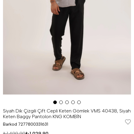
Siyah Dik Çizgili Çift Cepli Keten Gömlek VMS 40438, Siyah
Keten Baggy Pantolon KNG KOMBİN
Barkod
7277800331631
₺1.499,90
₺1.029,90