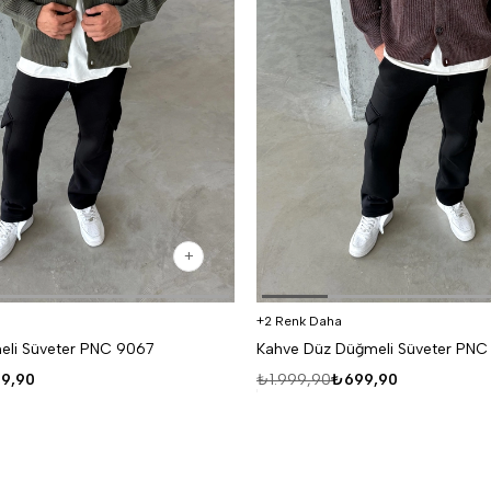
2 Renk Daha
eli Süveter PNC 9067
Kahve Düz Düğmeli Süveter PNC
9,90
₺1.999,90
₺699,90