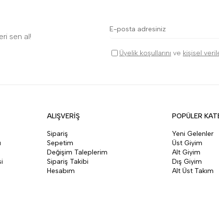
ri sen al!
Üyelik koşullarını
ve
kişisel veri
ALIŞVERİŞ
POPÜLER KAT
Sipariş
Yeni Gelenler
ı
Sepetim
Üst Giyim
Değişim Taleplerim
Alt Giyim
i
Sipariş Takibi
Dış Giyim
Hesabım
Alt Üst Takım