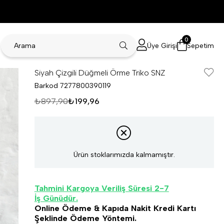
0
Üye Girişi
Sepetim
Siyah Çizgili Düğmeli Örme Triko SNZ
Barkod
7277800390119
₺897,90
₺199,96
Ürün stoklarımızda kalmamıştır.
Tahmini Kargoya Veriliş Süresi 2-7
İş Günüdür.
Online Ödeme & Kapıda Nakit Kredi Kartı
Şeklinde Ödeme Yöntemi.