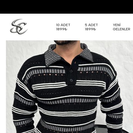
10 ADET
5 ADET
YENİ
1899₺
1899₺
GELENLER