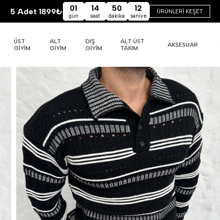
01
14
50
10
5 Adet 1899₺
ÜRÜNLERİ KEŞET
gün
saat
dakika
saniye
ÜST
ALT
DIŞ
ALT ÜST
AKSESUAR
GİYİM
GİYİM
GİYİM
TAKIM