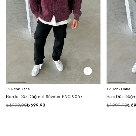
2 Renk Daha
2 Renk Daha
Bordo Düz Düğmeli Süveter PNC 9067
Haki Düz Düğm
₺1.999,90
₺699,90
₺1.999,90
₺69