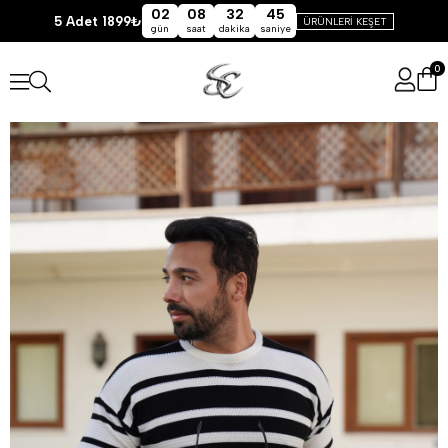
02
08
32
44
5 Adet 1899₺
ÜRÜNLERİ KEŞET
gün
saat
dakika
saniye
0