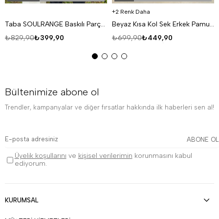
2 Renk Daha
Taba SOULRANGE Baskılı Parçalı Oversize T-SHIRT PNC 1009
Beyaz Kısa Kol Sek Erkek Pamuk Likralı T-SHİRT SC
₺829,90
₺399,90
₺699,90
₺449,90
Bültenimize abone ol
Trendler, kampanyalar ve diğer fırsatlar hakkında ilk haberleri sen al!
ABONE OL
Üyelik koşullarını
ve
kişisel verilerimin
korunmasını kabul
ediyorum.
KURUMSAL