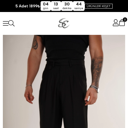
04
13
30
43
5 Adet 1899₺
ÜRÜNLERİ KEŞET
gün
saat
dakika
saniye
0