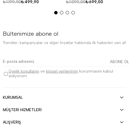
₺1.199,90
₺499,90
₺1.099,00
₺699,00
Bültenimize abone ol
Trendler, kampanyalar ve diğer fırsatlar hakkında ilk haberleri sen al!
ABONE OL
Üyelik koşullarını
ve
kişisel verilerimin
korunmasını kabul
ediyorum.
KURUMSAL
MÜŞTERİ HİZMETLERİ
ALIŞVERİŞ