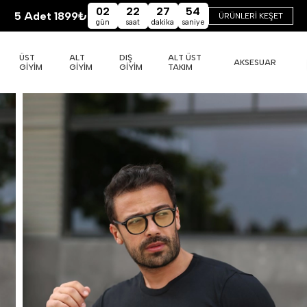
02
22
27
52
5 Adet 1899₺
ÜRÜNLERİ KEŞET
gün
saat
dakika
saniye
ÜST
ALT
DIŞ
ALT ÜST
AKSESUAR
GİYİM
GİYİM
GİYİM
TAKIM