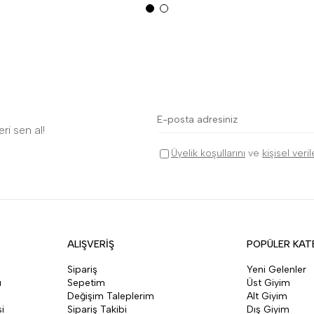
ri sen al!
Üyelik koşullarını
ve
kişisel veri
ALIŞVERİŞ
POPÜLER KAT
Sipariş
Yeni Gelenler
ı
Sepetim
Üst Giyim
Değişim Taleplerim
Alt Giyim
i
Sipariş Takibi
Dış Giyim