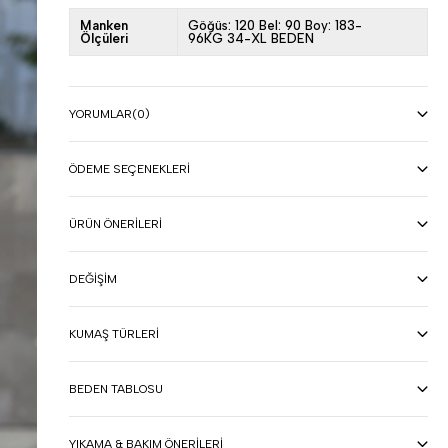
Manken
Göğüs: 120 Bel: 90 Boy: 183-
Ölçüleri
96KG 34-XL BEDEN
YORUMLAR
(0)
ÖDEME SEÇENEKLERI
ÜRÜN ÖNERILERI
DEĞIŞIM
KUMAŞ TÜRLERI
BEDEN TABLOSU
YIKAMA & BAKIM ÖNERILERI