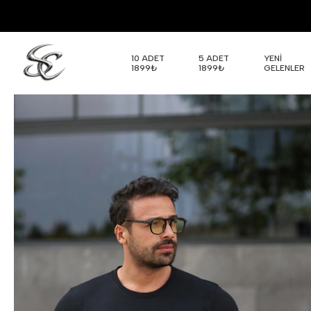
10 ADET
5 ADET
YENİ
1899₺
1899₺
GELENLER