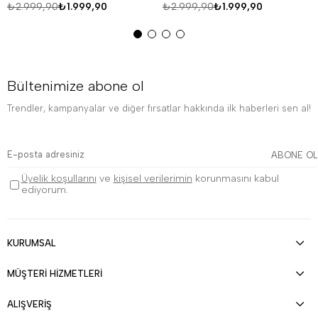
₺2.999,90
₺1.999,90
₺2.999,90
₺1.999,90
Bültenimize abone ol
Trendler, kampanyalar ve diğer fırsatlar hakkında ilk haberleri sen al!
ABONE OL
Üyelik koşullarını
ve
kişisel verilerimin
korunmasını kabul
ediyorum.
KURUMSAL
MÜŞTERİ HİZMETLERİ
ALIŞVERİŞ