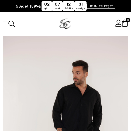
02
07
12
31
5 Adet 1899₺
ÜRÜNLERİ KEŞET
gün
saat
dakika
saniye
0