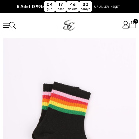
04
17
46
30
5 Adet 1899₺
ÜRÜNLERİ KEŞET
gün
saat
dakika
saniye
0