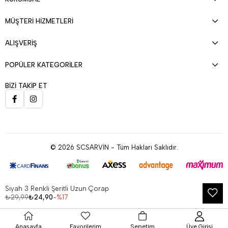
MÜŞTERİ HİZMETLERİ
ALIŞVERİŞ
POPÜLER KATEGORİLER
BİZİ TAKİP ET
© 2026 SCSARVİN - Tüm Hakları Saklıdır.
Siyah 3 Renkli Şeritli Uzun Çorap
Çerez Kullanımı
₺29,99
₺24,90
17
Anasayfa
Favorilerim
Sepetim
Üye Girişi