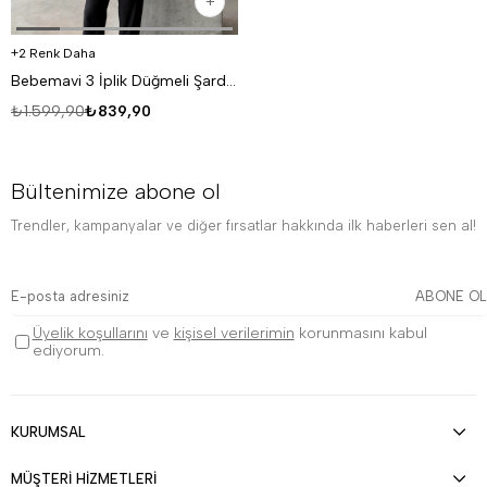
2 Renk Daha
Bebemavi 3 İplik Düğmeli Şardonlu DISORDER Baskılı Hırka VS
₺1.599,90
₺839,90
Bültenimize abone ol
Trendler, kampanyalar ve diğer fırsatlar hakkında ilk haberleri sen al!
ABONE OL
Üyelik koşullarını
ve
kişisel verilerimin
korunmasını kabul
ediyorum.
KURUMSAL
MÜŞTERİ HİZMETLERİ