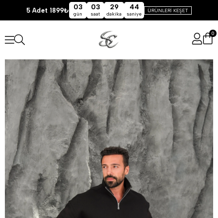
03
03
29
44
5 Adet 1899₺
ÜRÜNLERİ KEŞET
gün
saat
dakika
saniye
0