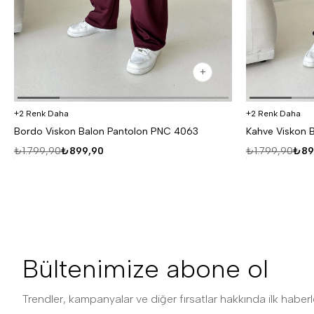
2 Renk Daha
2 Renk Daha
Bordo Viskon Balon Pantolon PNC 4063
Kahve Viskon 
₺1.799,90
₺899,90
₺1.799,90
₺89
Bültenimize abone ol
Trendler, kampanyalar ve diğer fırsatlar hakkında ilk haberle