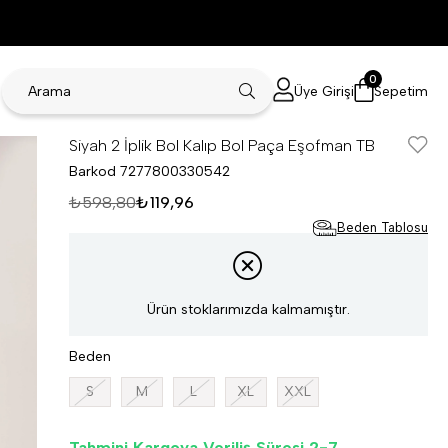
0
Üye Girişi
Sepetim
Siyah 2 İplik Bol Kalıp Bol Paça Eşofman TB
Barkod
7277800330542
₺598,80
₺119,96
Beden Tablosu
Ürün stoklarımızda kalmamıştır.
Beden
S
M
L
XL
XXL
Tahmini Kargoya Veriliş Süresi 2-7