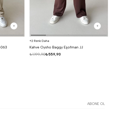
2 Renk Daha
4063
Kahve Oysho Baggy Eşofman JJ
₺1.199,90
₺559,90
ABONE OL