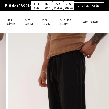
03
03
57
35
5 Adet 1899₺
ÜRÜNLERİ KEŞET
gün
saat
dakika
saniye
ÜST
ALT
DIŞ
ALT ÜST
AKSESUAR
GİYİM
GİYİM
GİYİM
TAKIM