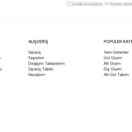
Üyelik koşullarını
ve
kişisel veri
ALIŞVERİŞ
POPÜLER KAT
Sipariş
Yeni Gelenler
ı
Sepetim
Üst Giyim
Değişim Taleplerim
Alt Giyim
i
Sipariş Takibi
Dış Giyim
Hesabım
Alt Üst Takım