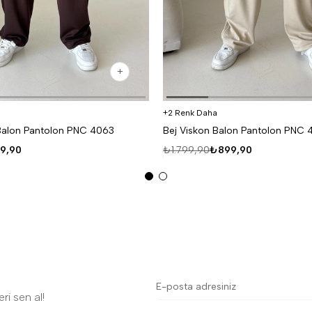
2 Renk Daha
Balon Pantolon PNC 4063
Bej Viskon Balon Pantolon PNC 
9,90
₺1.799,90
₺899,90
ri sen al!