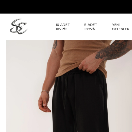
10 ADET
5 ADET
YENİ
1899₺
1899₺
GELENLER