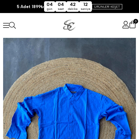
04
04
42
11
5 Adet 1899₺
ÜRÜNLERİ KEŞET
gün
saat
dakika
saniye
0