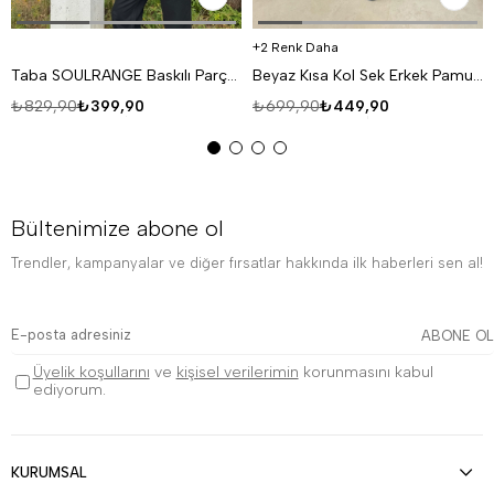
2 Renk Daha
Taba SOULRANGE Baskılı Parçalı Oversize T-SHIRT PNC 1009
Beyaz Kısa Kol Sek Erkek Pamuk Likralı T-SHİRT SC
₺829,90
₺399,90
₺699,90
₺449,90
Bültenimize abone ol
Trendler, kampanyalar ve diğer fırsatlar hakkında ilk haberleri sen al!
ABONE OL
Üyelik koşullarını
ve
kişisel verilerimin
korunmasını kabul
ediyorum.
KURUMSAL