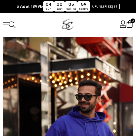
04
00
05
59
5 Adet 1899₺
ÜRÜNLERİ KEŞET
gün
saat
dakika
saniye
0