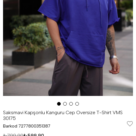
Saksmavi Kapşonlu Kanguru Cep Oversize T-Shirt VMS
30175
Barkod
7277800351387
₺799,90
₺599,90