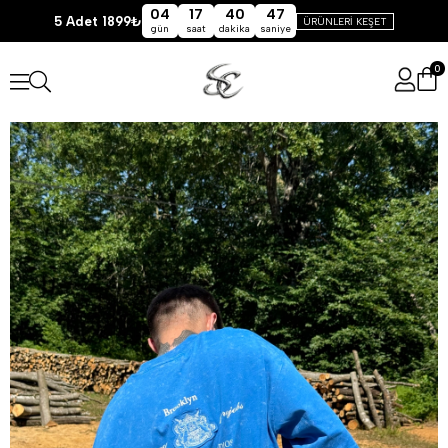
04
17
40
46
5 Adet 1899₺
ÜRÜNLERİ KEŞET
gün
saat
dakika
saniye
0