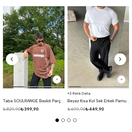
2 Renk Daha
Taba SOULRANGE Baskılı Parçalı Oversize T-SHIRT PNC 1009
Beyaz Kısa Kol Sek Erkek Pamuk Likralı T-SHİRT SC
₺829,90
₺399,90
₺699,90
₺449,90