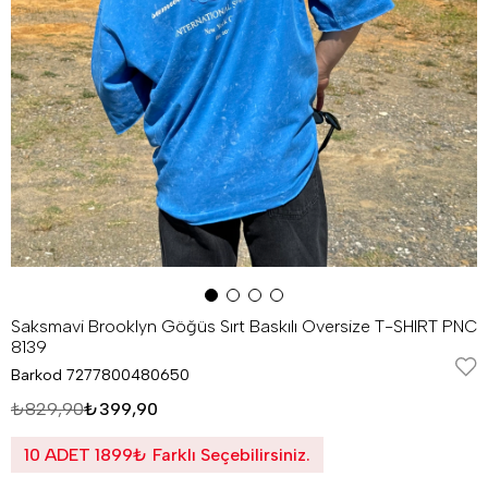
Saksmavi Brooklyn Göğüs Sırt Baskılı Oversize T-SHIRT PNC
8139
Barkod
7277800480650
₺829,90
₺399,90
10 ADET 1899₺ Farklı Seçebilirsiniz.